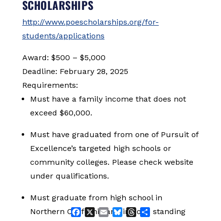
SCHOLARSHIPS
http://www.poescholarships.org/for-
students/applications
Award: $500 – $5,000
Deadline: February 28, 2025
Requirements:
Must have a family income that does not
exceed $60,000.
Must have graduated from one of Pursuit of
Excellence’s targeted high schools or
community colleges. Please check website
under qualifications.
Must graduate from high school in
Northern California and in good standing
Facebook
X
Email
Bluesky
Threads
Share