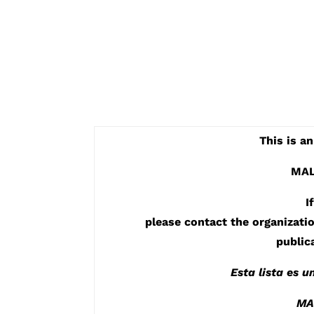
This is a
MALD
I
please contact the organizati
public
Esta lista es 
MAL