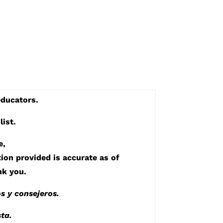
educators.
list.
e,
ion provided is accurate as of
nk you.
s y consejeros.
ta.