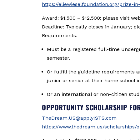
https://eliewieselfoundation.org/prize-in
Award: $1,500 – $12,500; please visit web
Deadline: Typically closes in January; ple
Requirements:
Must be a registered full-time undergr
semester.
Or fulfill the guideline requirements a
junior or senior at their home school i
Or an international or non-citizen stud
OPPORTUNITY SCHOLARSHIP FO
TheDream.US@applyISTS.com
https://www.thedream.us/scholarships/o