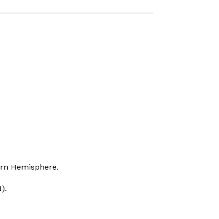
tern Hemisphere.
).