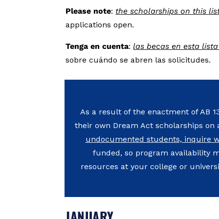
Please note
:
the scholarships on this li
applications open.
Tenga en cuenta
:
las becas en esta list
sobre cuándo se abren las solicitudes.
As a result of the enactment of AB 13
their own Dream Act scholarships on a
undocumented students, inquire wit
funded, so program availability m
resources at your college or unive
JANUARY